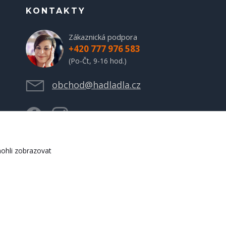
KONTAKTY
Zákaznická podpora
+420 777 976 583
(Po-Čt, 9-16 hod.)
obchod@hadladla.cz
ohli zobrazovat