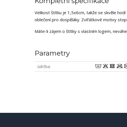
Kompletní specifikace
Velikost štítku je 1,5x6cm, takže se skvěle hodí
oblečení pro dospěláky. Zvířátkové motivy stopr
Máte-li zájem o štítky s vlastním logem, neváh
Parametry
wodm
údržba