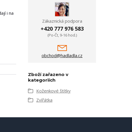
jí i na
Zákaznická podpora
+420 777 976 583
(Po-Čt, 9-16 hod.)
obchod@hadladla.cz
Zboží zařazeno v
kategoriích
Koženkové štítky
Zvířátka