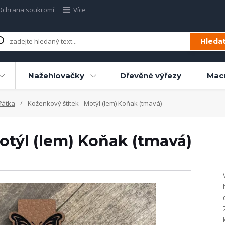
Ochrana soukromí
Více
Hleda
Nažehlovačky
Dřevěné výřezy
Mac
řátka
Koženkový štítek - Motýl (lem) Koňak (tmavá)
otýl (lem) Koňak (tmavá)