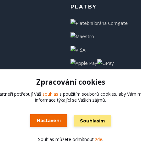
PLATBY
Zpracování cookies
rtneři potřebují Váš
souhlas
s použitím souborů cookies, aby Vám m
informace týkající se Vašich zájmů.
Hadladla.cz
Nastavení
Souhlasím
Vytvořeno na
Eshop-rychle.cz
Souhlas můžete odmítnout
zde
.