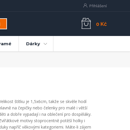
Přihlášení
0 Kč
t
ramé
Dárky
Velikost štítku je 1,5x6cm, takže se skvěle hodí
hlavně na čepičky nebo čelenky pro malé i větší
děti a dobře vypadají i na oblečení pro dospěláky.
Zvířátkové motivy stoprocentně potěší holky i
kluky napříč věkovými kategoriemi. Máte-li zájem