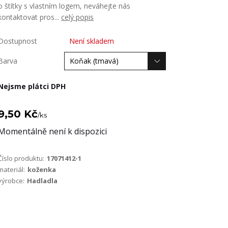
o štítky s vlastním logem, neváhejte nás
kontaktovat pros...
celý popis
Dostupnost
Není skladem
Barva
Nejsme plátci DPH
9,50 Kč
/
ks
Momentálně není k dispozici
Číslo produktu:
17071412-1
materiál:
koženka
výrobce:
Hadladla