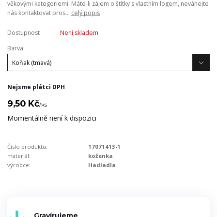
věkovými kategoriemi. Máte-li zájem o štítky s vlastním logem, neváhejte
nás kontaktovat pros...
celý popis
Dostupnost
Není skladem
Barva
Nejsme plátci DPH
9,50 Kč
/
ks
Momentálně není k dispozici
Číslo produktu:
17071413-1
materiál:
koženka
výrobce:
Hadladla
Gravírujeme