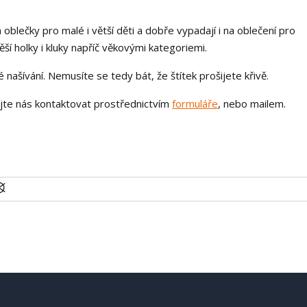
 oblečky pro malé i větší děti a dobře vypadají i na oblečení pro
í holky i kluky napříč věkovými kategoriemi.
našívání. Nemusíte se tedy bát, že štítek prošijete křivě.
ejte nás kontaktovat prostřednictvím
formuláře
, nebo mailem.
U