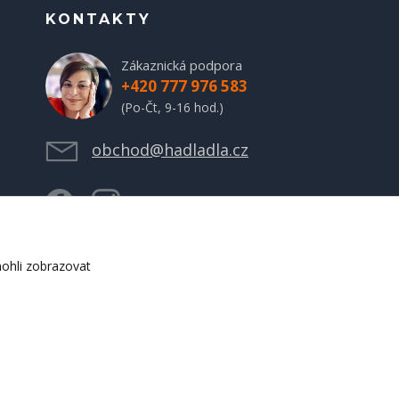
KONTAKTY
Zákaznická podpora
+420 777 976 583
(Po-Čt, 9-16 hod.)
obchod@hadladla.cz
ohli zobrazovat