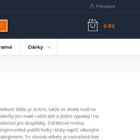
Přihlášení
0 Kč
t
ramé
Dárky
Velikost štítku je 3x3cm, takže se skvěle hodí na
oblečky pro malé i větší děti a dobře vypadají i na
oblečení pro dospěláky. Zvířátkové motivy
stoprocentně potěší holky i kluky napříč věkovými
kategoriemi. Po obvodu etikety je naznačená linie