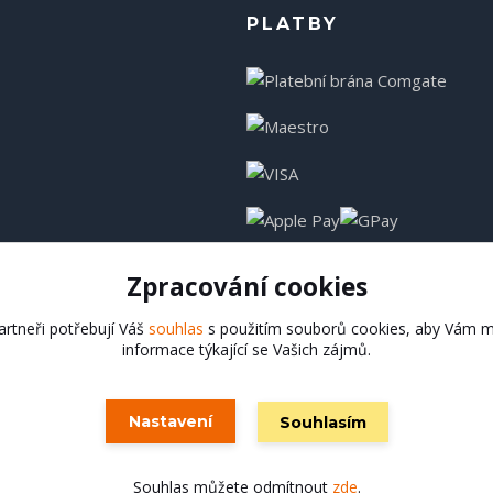
PLATBY
Zpracování cookies
rtneři potřebují Váš
souhlas
s použitím souborů cookies, aby Vám m
informace týkající se Vašich zájmů.
Hadladla.cz
Nastavení
Souhlasím
Vytvořeno na
Eshop-rychle.cz
Souhlas můžete odmítnout
zde
.