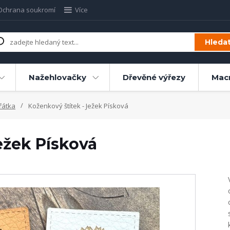
Ochrana soukromí
Více
Hleda
Nažehlovačky
Dřevěné výřezy
Mac
řátka
Koženkový štítek - Ježek Písková
ežek Písková