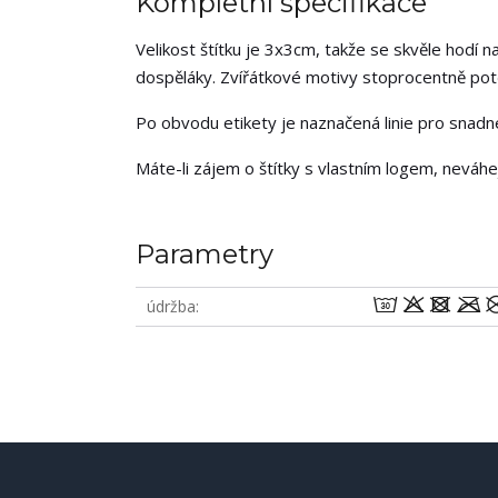
Kompletní specifikace
Velikost štítku je 3x3cm, takže se skvěle hodí na
dospěláky. Zvířátkové motivy stoprocentně potěš
Po obvodu etikety je naznačená linie pro snadné 
Máte-li zájem o štítky s vlastním logem, neváh
Parametry
wodm
údržba