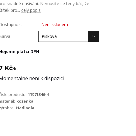
pro snadné našívání. Nemusíte se tedy bát, že
štítek pro...
celý popis
Dostupnost
Není skladem
Barva
Nejsme plátci DPH
7 Kč
/
ks
Momentálně není k dispozici
Číslo produktu:
17071346-4
materiál:
koženka
výrobce:
Hadladla