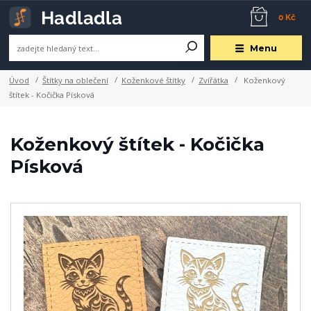
0 Kč
Menu
Úvod
Štítky na oblečení
Koženkové štítky
Zvířátka
Koženkový
štítek - Kočička Písková
Koženkový štítek - Kočička
Písková