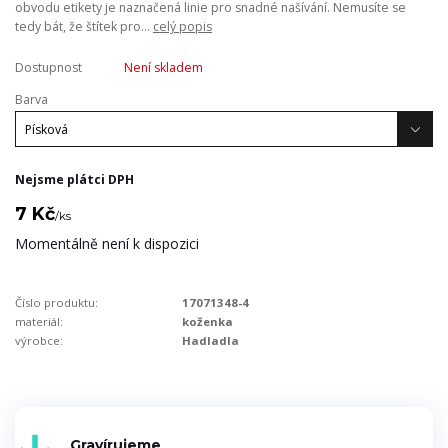
obvodu etikety je naznačená linie pro snadné našívání. Nemusíte se
tedy bát, že štítek pro...
celý popis
Dostupnost
Není skladem
Barva
Nejsme plátci DPH
7 Kč
/
ks
Momentálně není k dispozici
Číslo produktu:
17071348-4
materiál:
koženka
výrobce:
Hadladla
Gravírujeme