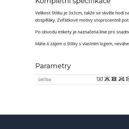
Kompletní specifikace
Velikost štítku je 3x3cm, takže se skvěle hodí na
dospěláky. Zvířátkové motivy stoprocentně potěš
Po obvodu etikety je naznačená linie pro snadné 
Máte-li zájem o štítky s vlastním logem, neváh
Parametry
wodm
údržba