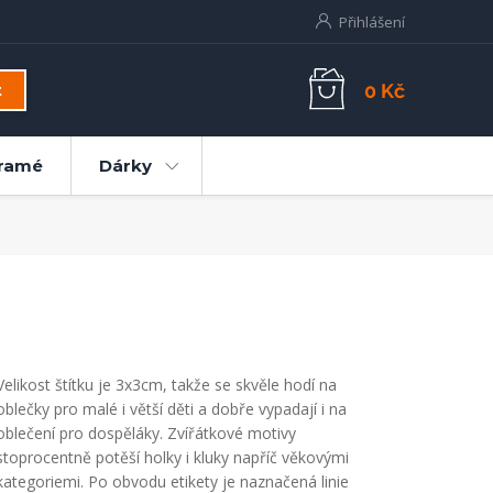
Přihlášení
0 Kč
t
ramé
Dárky
Velikost štítku je 3x3cm, takže se skvěle hodí na
oblečky pro malé i větší děti a dobře vypadají i na
oblečení pro dospěláky. Zvířátkové motivy
stoprocentně potěší holky i kluky napříč věkovými
kategoriemi. Po obvodu etikety je naznačená linie