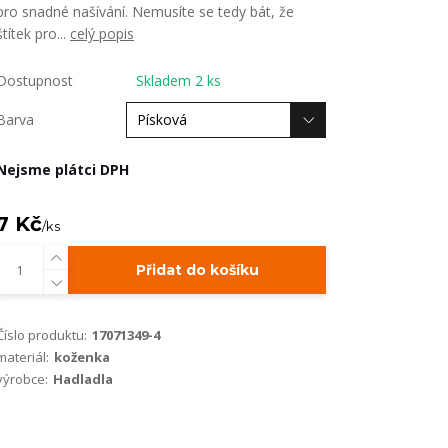
pro snadné našívání. Nemusíte se tedy bát, že
štítek pro...
celý popis
Dostupnost
Skladem 2 ks
Barva
Nejsme plátci DPH
7 Kč
/
ks
Přidat do košíku
Číslo produktu:
17071349-4
materiál:
koženka
výrobce:
Hadladla