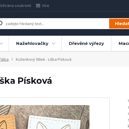
Ochrana soukromí
Více
Hleda
Nažehlovačky
Dřevěné výřezy
Mac
řátka
Koženkový štítek - Liška Písková
iška Písková