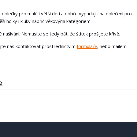
 oblečky pro malé i větší děti a dobře vypadají i na oblečení pro
í holky i kluky napříč věkovými kategoriemi.
našívání. Nemusíte se tedy bát, že štítek prošijete křivě.
ejte nás kontaktovat prostřednictvím
formuláře
, nebo mailem.
U