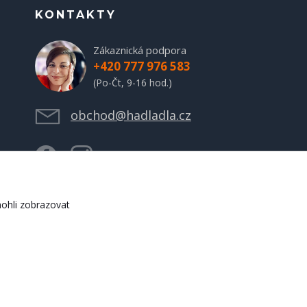
KONTAKTY
Zákaznická podpora
+420 777 976 583
(Po-Čt, 9-16 hod.)
obchod@hadladla.cz
ohli zobrazovat