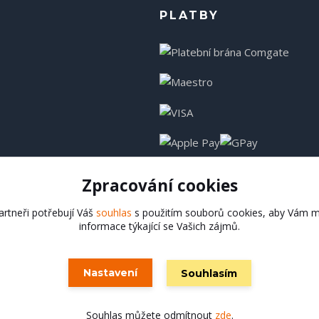
PLATBY
Zpracování cookies
rtneři potřebují Váš
souhlas
s použitím souborů cookies, aby Vám m
informace týkající se Vašich zájmů.
Hadladla.cz
Nastavení
Souhlasím
Vytvořeno na
Eshop-rychle.cz
Souhlas můžete odmítnout
zde
.