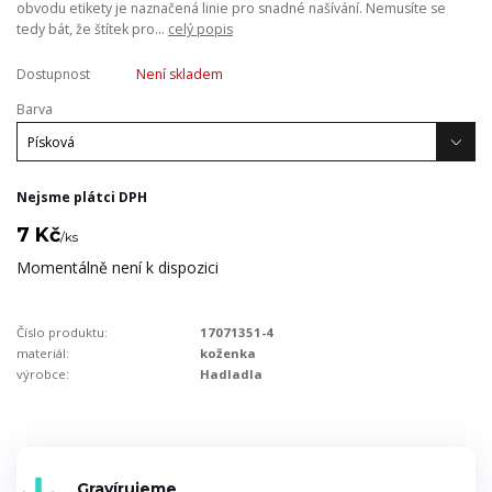
obvodu etikety je naznačená linie pro snadné našívání. Nemusíte se
tedy bát, že štítek pro...
celý popis
Dostupnost
Není skladem
Barva
Nejsme plátci DPH
7 Kč
/
ks
Momentálně není k dispozici
Číslo produktu:
17071351-4
materiál:
koženka
výrobce:
Hadladla
Gravírujeme