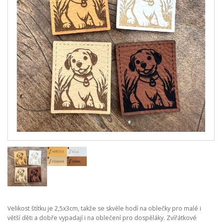
Velikost štítku je 2,5x3cm, takže se skvěle hodí na oblečky pro malé i
větší děti a dobře vypadají i na oblečení pro dospěláky. Zvířátkové