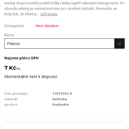
motivy stoprocentně potěší holky i kluky napříč věkovými kategoriemi. Po
obvodu etikety je naznačená linie pro snadné našívání. Nemusíte se
tedy bát, že štítek p...
celý popis
Dostupnost
Není skladem
Barva
Nejsme plátci DPH
7 Kč
/
ks
Momentálně není k dispozici
Číslo produktu:
17071353-4
materiál:
koženka
výrobce:
Hadladla