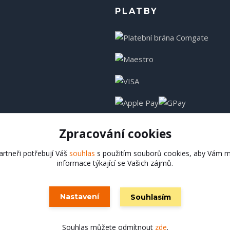
PLATBY
Zpracování cookies
rtneři potřebují Váš
souhlas
s použitím souborů cookies, aby Vám m
informace týkající se Vašich zájmů.
Hadladla.cz
Nastavení
Souhlasím
Vytvořeno na
Eshop-rychle.cz
Souhlas můžete odmítnout
zde
.