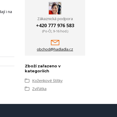
jí i na
Zákaznická podpora
+420 777 976 583
(Po-Čt, 9-16 hod.)
obchod@hadladla.cz
Zboží zařazeno v
kategoriích
Koženkové štítky
Zvířátka