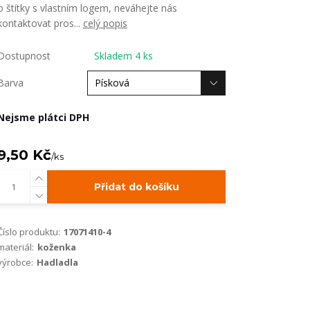
o štítky s vlastním logem, neváhejte nás
kontaktovat pros...
celý popis
Dostupnost
Skladem 4 ks
Barva
Nejsme plátci DPH
9,50 Kč
/
ks
Přidat do košíku
Číslo produktu:
17071410-4
materiál:
koženka
výrobce:
Hadladla