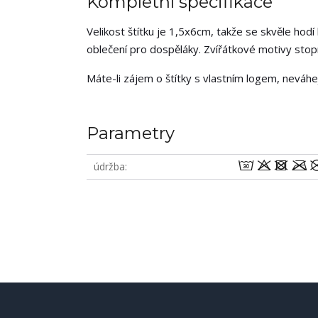
Kompletní specifikace
Velikost štítku je 1,5x6cm, takže se skvěle hodí
oblečení pro dospěláky. Zvířátkové motivy stopr
Máte-li zájem o štítky s vlastním logem, neváh
Parametry
wodm
údržba