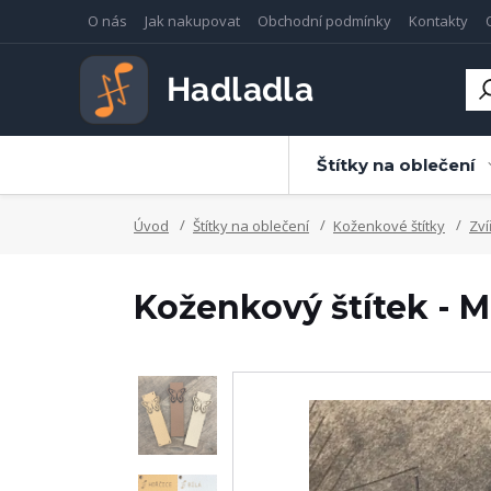
O nás
Jak nakupovat
Obchodní podmínky
Kontakty
Štítky na oblečení
Úvod
Štítky na oblečení
Koženkové štítky
Zví
Koženkový štítek - M