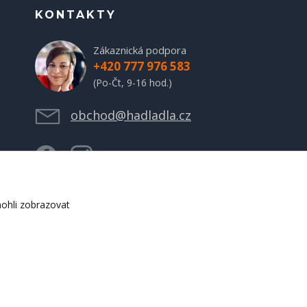
KONTAKTY
Zákaznická podpora
+420 777 976 583
(Po-Čt, 9-16 hod.)
obchod@hadladla.cz
ohli zobrazovat