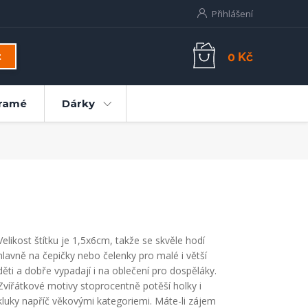
Přihlášení
0 Kč
t
ramé
Dárky
Velikost štítku je 1,5x6cm, takže se skvěle hodí
hlavně na čepičky nebo čelenky pro malé i větší
děti a dobře vypadají i na oblečení pro dospěláky.
Zvířátkové motivy stoprocentně potěší holky i
kluky napříč věkovými kategoriemi. Máte-li zájem