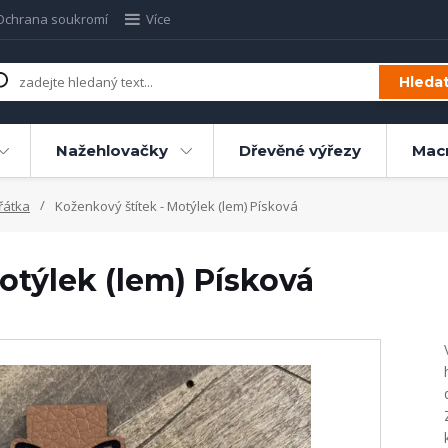
Ochrana soukromí
Více
Hleda
Nažehlovačky
Dřevěné výřezy
Mac
řátka
Koženkový štítek - Motýlek (lem) Písková
otýlek (lem) Písková