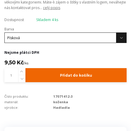
věkovými kategoriemi. Máte-li zájem o štítky s vlastním logem, neváhejte
nás kontaktovat pros...
celý popis
Dostupnost
Skladem 4 ks
Barva
Nejsme plátci DPH
9,50 Kč
/
ks
Přidat do košíku
Číslo produktu:
17071412-3
materiál:
koženka
výrobce:
Hadladla