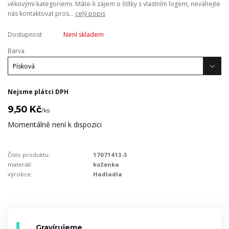
věkovými kategoriemi. Máte-li zájem o štítky s vlastním logem, neváhejte
nás kontaktovat pros...
celý popis
Dostupnost
Není skladem
Barva
Nejsme plátci DPH
9,50 Kč
/
ks
Momentálně není k dispozici
Číslo produktu:
17071413-3
materiál:
koženka
výrobce:
Hadladla
Gravírujeme